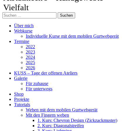
Vielfalt
Suchen
nach:
Facebook
Pinterest
Instagram
Primäres
Zum
Über mich
Inhalt
Webkurse
Menü
springen
Individuelle Kurse mit dem mobilen Gurtwebgerät
Termine
2022
2023
2024
2025
2026
KUSS – Tage der offenen Ateliers
Galerie
Für zuhause
Für unterwegs
Shop
Projekte
Tutorials
Weben mit dem mobilen Gurtwebgerät
Mit den Fingern weben
1. Kurs: Chevron Design (Zickzackmuster)
2. Kurs: Diagonalstreifen
3. Kurs: Lightning