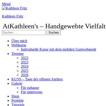
Menü
Kathleen Fritz
AtKathleen's – Handgewebte Vielfalt
Suchen
nach:
Facebook
Pinterest
Instagram
Primäres
Zum
Über mich
Inhalt
Webkurse
Menü
springen
Individuelle Kurse mit dem mobilen Gurtwebgerät
Termine
2022
2023
2024
2025
2026
KUSS – Tage der offenen Ateliers
Galerie
Für zuhause
Für unterwegs
Shop
Projekte
Tutorials