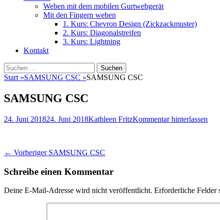
Weben mit dem mobilen Gurtwebgerät
Mit den Fingern weben
1. Kurs: Chevron Design (Zickzackmuster)
2. Kurs: Diagonalstreifen
3. Kurs: Lightning
Kontakt
Suchen
Suchen
nach:
Start
»
SAMSUNG CSC
»
SAMSUNG CSC
SAMSUNG CSC
Veröffentlicht
Autor
24. Juni 2018
24. Juni 2018
Kathleen Fritz
Kommentar hinterlassen
am
Beitragsnavigation
Vorheriger
← Vorheriger
SAMSUNG CSC
Beitrag:
Schreibe einen Kommentar
Deine E-Mail-Adresse wird nicht veröffentlicht.
Erforderliche Felder 