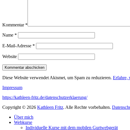
Kommentar
*
Name
*
E-Mail-Adresse
*
Website
Diese Website verwendet Akismet, um Spam zu reduzieren.
Erfahre,
Impressum
https://kathleen-fritz.de/datenschutzerklaerung/
Copyright © 2026
Kathleen Fritz
. Alle Rechte vorbehalten.
Datensch
Nach
Über mich
oben
Webkurse
scrollen
Individuelle Kurse mit dem mobilen Gurtwebgerät