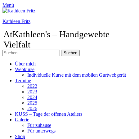
Menü
Kathleen Fritz
AtKathleen's – Handgewebte
Vielfalt
Suchen
nach:
Facebook
Pinterest
Instagram
Primäres
Zum
Über mich
Inhalt
Webkurse
Menü
springen
Individuelle Kurse mit dem mobilen Gurtwebgerät
Termine
2022
2023
2024
2025
2026
KUSS – Tage der offenen Ateliers
Galerie
Für zuhause
Für unterwegs
Shop