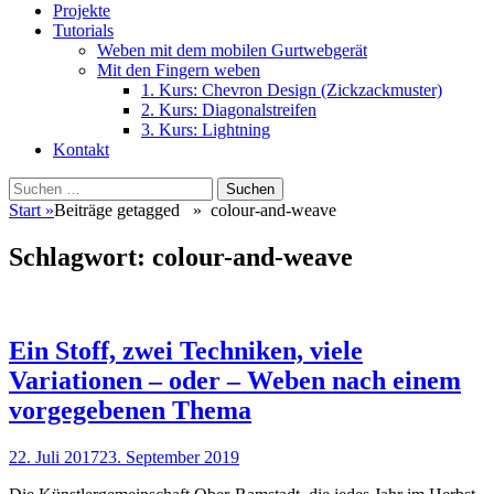
Projekte
Tutorials
Weben mit dem mobilen Gurtwebgerät
Mit den Fingern weben
1. Kurs: Chevron Design (Zickzackmuster)
2. Kurs: Diagonalstreifen
3. Kurs: Lightning
Kontakt
Suchen
Suchen
nach:
Start
»
Beiträge getagged »
colour-and-weave
Schlagwort:
colour-and-weave
Ein Stoff, zwei Techniken, viele
Variationen – oder – Weben nach einem
vorgegebenen Thema
Veröffentlicht
22. Juli 2017
23. September 2019
am