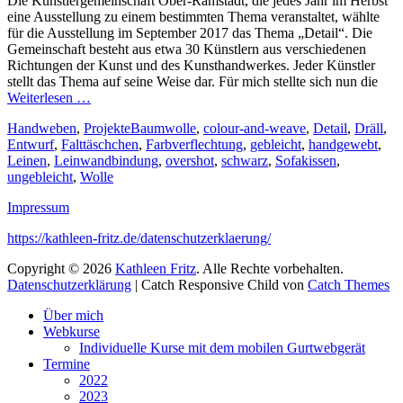
Die Künstlergemeinschaft Ober-Ramstadt, die jedes Jahr im Herbst
eine Ausstellung zu einem bestimmten Thema veranstaltet, wählte
für die Ausstellung im September 2017 das Thema „Detail“. Die
Gemeinschaft besteht aus etwa 30 Künstlern aus verschiedenen
Richtungen der Kunst und des Kunsthandwerkes. Jeder Künstler
stellt das Thema auf seine Weise dar. Für mich stellte sich nun die
Weiterlesen …
Kategorien
Schlagworte
Handweben
,
Projekte
Baumwolle
,
colour-and-weave
,
Detail
,
Dräll
,
Entwurf
,
Falttäschchen
,
Farbverflechtung
,
gebleicht
,
handgewebt
,
Leinen
,
Leinwandbindung
,
overshot
,
schwarz
,
Sofakissen
,
ungebleicht
,
Wolle
Impressum
https://kathleen-fritz.de/datenschutzerklaerung/
Copyright © 2026
Kathleen Fritz
. Alle Rechte vorbehalten.
Datenschutzerklärung
| Catch Responsive Child von
Catch Themes
Nach
Über mich
oben
Webkurse
scrollen
Individuelle Kurse mit dem mobilen Gurtwebgerät
Termine
2022
2023