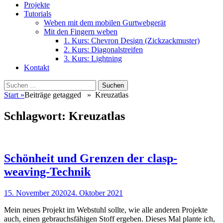
Projekte
Tutorials
Weben mit dem mobilen Gurtwebgerät
Mit den Fingern weben
1. Kurs: Chevron Design (Zickzackmuster)
2. Kurs: Diagonalstreifen
3. Kurs: Lightning
Kontakt
Suchen
Suchen
nach:
Start
»
Beiträge getagged »
Kreuzatlas
Schlagwort:
Kreuzatlas
Schönheit und Grenzen der clasp-
weaving-Technik
Veröffentlicht
15. November 2020
24. Oktober 2021
am
Mein neues Projekt im Webstuhl sollte, wie alle anderen Projekte
auch, einen gebrauchsfähigen Stoff ergeben. Dieses Mal plante ich,