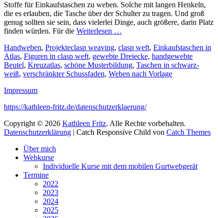
Stoffe für Einkaufstaschen zu weben. Solche mit langen Henkeln,
die es erlauben, die Tasche über der Schulter zu tragen. Und groß
genug sollten sie sein, dass vielerlei Dinge, auch größere, darin Platz
finden würden. Für die
Weiterlesen …
Kategorien
Schlagworte
Handweben
,
Projekte
clasp weaving
,
clasp weft
,
Einkaufstaschen in
Atlas
,
Figuren in clasp weft
,
gewebte Dreiecke
,
handgewebte
Beutel
,
Kreuzatlas
,
schöne Musterbildung
,
Taschen in schwarz-
weiß
,
verschränkter Schussfaden
,
Weben nach Vorlage
Impressum
https://kathleen-fritz.de/datenschutzerklaerung/
Copyright © 2026
Kathleen Fritz
. Alle Rechte vorbehalten.
Datenschutzerklärung
| Catch Responsive Child von
Catch Themes
Nach
Über mich
oben
Webkurse
scrollen
Individuelle Kurse mit dem mobilen Gurtwebgerät
Termine
2022
2023
2024
2025