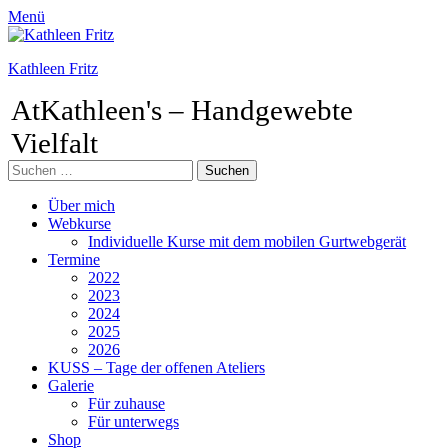
Menü
Kathleen Fritz
AtKathleen's – Handgewebte
Vielfalt
Suchen
nach:
Facebook
Pinterest
Instagram
Primäres
Zum
Über mich
Inhalt
Webkurse
Menü
springen
Individuelle Kurse mit dem mobilen Gurtwebgerät
Termine
2022
2023
2024
2025
2026
KUSS – Tage der offenen Ateliers
Galerie
Für zuhause
Für unterwegs
Shop