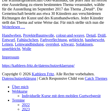
Die Künstlergemeinschaft Ober-Ramstadt, die jedes Jahr im Herbst
eine Ausstellung zu einem bestimmten Thema veranstaltet, wählte
für die Ausstellung im September 2017 das Thema „Detail“. Die
Gemeinschaft besteht aus etwa 30 Künstlern aus verschiedenen
Richtungen der Kunst und des Kunsthandwerkes. Jeder Künstler
stellt das Thema auf seine Weise dar. Für mich stellte sich nun die
Weiterlesen …
Kategorien
Schlagworte
Handweben
,
Projekte
Baumwolle
,
colour-and-weave
,
Detail
,
Dräll
,
Entwurf
,
Falttäschchen
,
Farbverflechtung
,
gebleicht
,
handgewebt
,
Leinen
,
Leinwandbindung
,
overshot
,
schwarz
,
Sofakissen
,
ungebleicht
,
Wolle
Impressum
https://kathleen-fritz.de/datenschutzerklaerung/
Copyright © 2026
Kathleen Fritz
. Alle Rechte vorbehalten.
Datenschutzerklärung
| Catch Responsive Child von
Catch Themes
Nach
Über mich
oben
Webkurse
scrollen
Individuelle Kurse mit dem mobilen Gurtwebgerät
Termine
2022
2023