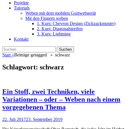
Projekte
Tutorials
Weben mit dem mobilen Gurtwebgerät
Mit den Fingern weben
1. Kurs: Chevron Design (Zickzackmuster)
2. Kurs: Diagonalstreifen
3. Kurs: Lightning
Kontakt
Suchen
Suchen
nach:
Start
»
Beiträge getagged »
schwarz
Schlagwort:
schwarz
Ein Stoff, zwei Techniken, viele
Variationen – oder – Weben nach einem
vorgegebenen Thema
Veröffentlicht
22. Juli 2017
23. September 2019
am