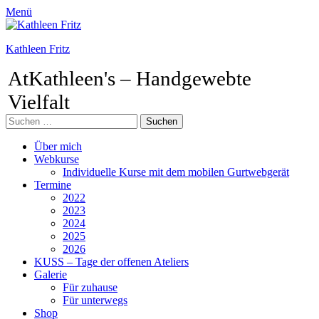
Menü
Kathleen Fritz
AtKathleen's – Handgewebte
Vielfalt
Suchen
nach:
Facebook
Pinterest
Instagram
Primäres
Zum
Über mich
Inhalt
Webkurse
Menü
springen
Individuelle Kurse mit dem mobilen Gurtwebgerät
Termine
2022
2023
2024
2025
2026
KUSS – Tage der offenen Ateliers
Galerie
Für zuhause
Für unterwegs
Shop