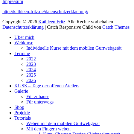
Impressum
http://kathleen-fritz.de/datenschutzerklaerung/
Copyright © 2026
Kathleen Fritz
. Alle Rechte vorbehalten.
Datenschutzerklärung
| Catch Responsive Child von
Catch Themes
Nach
Über mich
oben
Webkurse
scrollen
Individuelle Kurse mit dem mobilen Gurtwebgerät
Termine
2022
2023
2024
2025
2026
KUSS – Tage der offenen Ateliers
Galerie
Für zuhause
Für unterwegs
Shop
Projekte
Tutorials
Weben mit dem mobilen Gurtwebgerät
Mit den Fingern weben