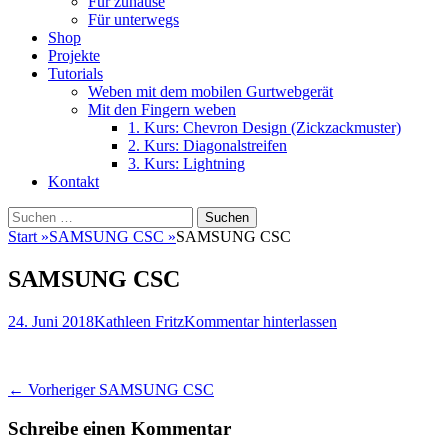
Für zuhause
Für unterwegs
Shop
Projekte
Tutorials
Weben mit dem mobilen Gurtwebgerät
Mit den Fingern weben
1. Kurs: Chevron Design (Zickzackmuster)
2. Kurs: Diagonalstreifen
3. Kurs: Lightning
Kontakt
Suchen
Suchen
nach:
Start
»
SAMSUNG CSC
»
SAMSUNG CSC
SAMSUNG CSC
Veröffentlicht
Autor
24. Juni 2018
Kathleen Fritz
Kommentar hinterlassen
am
Beitragsnavigation
Vorheriger
← Vorheriger
SAMSUNG CSC
Beitrag:
Schreibe einen Kommentar