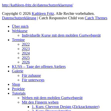
http://kathleen-fritz.de/datenschutzerklaerung/
Copyright © 2026
Kathleen Fritz
. Alle Rechte vorbehalten.
Datenschutzerklärung
| Catch Responsive Child von
Catch Themes
Nach
Über mich
oben
Webkurse
scrollen
Individuelle Kurse mit dem mobilen Gurtwebgerät
Termine
2022
2023
2024
2025
2026
KUSS – Tage der offenen Ateliers
Galerie
Für zuhause
Für unterwegs
Shop
Projekte
Tutorials
Weben mit dem mobilen Gurtwebgerät
Mit den Fingern weben
1. Kurs: Chevron Design (Zickzackmuster)