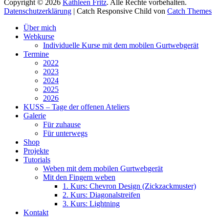
Copyright © 2026
Kathleen Fritz
. Alle Rechte vorbehalten.
Datenschutzerklärung
| Catch Responsive Child von
Catch Themes
Nach
Über mich
oben
Webkurse
scrollen
Individuelle Kurse mit dem mobilen Gurtwebgerät
Termine
2022
2023
2024
2025
2026
KUSS – Tage der offenen Ateliers
Galerie
Für zuhause
Für unterwegs
Shop
Projekte
Tutorials
Weben mit dem mobilen Gurtwebgerät
Mit den Fingern weben
1. Kurs: Chevron Design (Zickzackmuster)
2. Kurs: Diagonalstreifen
3. Kurs: Lightning
Kontakt