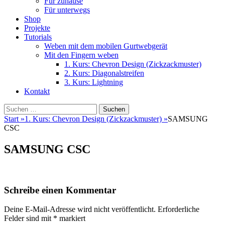
Für zuhause
Für unterwegs
Shop
Projekte
Tutorials
Weben mit dem mobilen Gurtwebgerät
Mit den Fingern weben
1. Kurs: Chevron Design (Zickzackmuster)
2. Kurs: Diagonalstreifen
3. Kurs: Lightning
Kontakt
Suchen
Suchen
nach:
Start
»
1. Kurs: Chevron Design (Zickzackmuster)
»
SAMSUNG
CSC
SAMSUNG CSC
Schreibe einen Kommentar
Deine E-Mail-Adresse wird nicht veröffentlicht.
Erforderliche
Felder sind mit
*
markiert