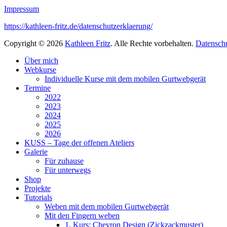
Impressum
https://kathleen-fritz.de/datenschutzerklaerung/
Copyright © 2026
Kathleen Fritz
. Alle Rechte vorbehalten.
Datensch
Nach
Über mich
oben
Webkurse
scrollen
Individuelle Kurse mit dem mobilen Gurtwebgerät
Termine
2022
2023
2024
2025
2026
KUSS – Tage der offenen Ateliers
Galerie
Für zuhause
Für unterwegs
Shop
Projekte
Tutorials
Weben mit dem mobilen Gurtwebgerät
Mit den Fingern weben
1. Kurs: Chevron Design (Zickzackmuster)