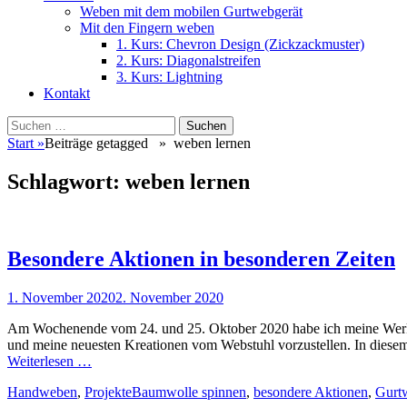
Weben mit dem mobilen Gurtwebgerät
Mit den Fingern weben
1. Kurs: Chevron Design (Zickzackmuster)
2. Kurs: Diagonalstreifen
3. Kurs: Lightning
Kontakt
Suchen
Suchen
nach:
Start
»
Beiträge getagged »
weben lernen
Schlagwort:
weben lernen
Besondere Aktionen in besonderen Zeiten
Veröffentlicht
1. November 2020
2. November 2020
am
Am Wochenende vom 24. und 25. Oktober 2020 habe ich meine Werksta
und meine neuesten Kreationen vom Webstuhl vorzustellen. In diesem 
Weiterlesen …
Kategorien
Schlagworte
Handweben
,
Projekte
Baumwolle spinnen
,
besondere Aktionen
,
Gurt