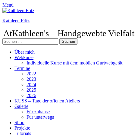
Menü
Kathleen Fritz
AtKathleen's – Handgewebte Vielfalt
Suchen
nach:
Facebook
Pinterest
Instagram
Primäres
Zum
Über mich
Inhalt
Webkurse
Menü
springen
Individuelle Kurse mit dem mobilen Gurtwebgerät
Termine
2022
2023
2024
2025
2026
KUSS – Tage der offenen Ateliers
Galerie
Für zuhause
Für unterwegs
Shop
Projekte
Tutorials