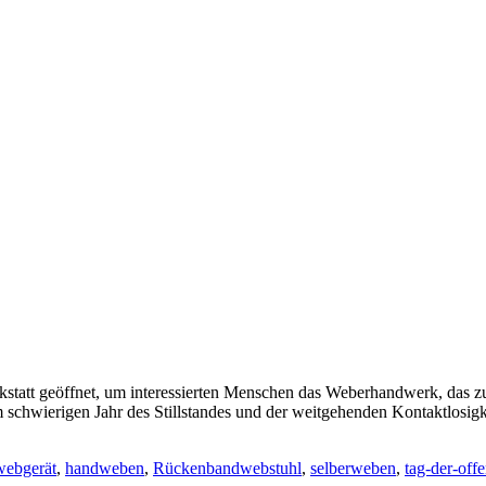
tt geöffnet, um interessierten Menschen das Weberhandwerk, das zu 
schwierigen Jahr des Stillstandes und der weitgehenden Kontaktlosigke
webgerät
,
handweben
,
Rückenbandwebstuhl
,
selberweben
,
tag-der-offe