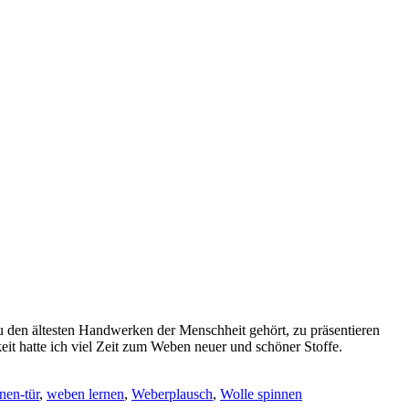
den ältesten Handwerken der Menschheit gehört, zu präsentieren
it hatte ich viel Zeit zum Weben neuer und schöner Stoffe.
nen-tür
,
weben lernen
,
Weberplausch
,
Wolle spinnen