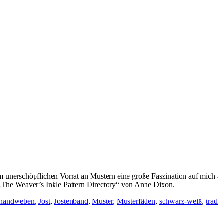
unerschöpflichen Vorrat an Mustern eine große Faszination auf mich a
 „The Weaver’s Inkle Pattern Directory“ von Anne Dixon.
handweben
,
Jost
,
Jostenband
,
Muster
,
Musterfäden
,
schwarz-weiß
,
tra