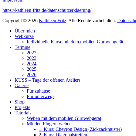
https://kathleen-fritz.de/datenschutzerklaerung/
Copyright © 2026
Kathleen Fritz
. Alle Rechte vorbehalten.
Datensch
Nach
Über mich
oben
Webkurse
scrollen
Individuelle Kurse mit dem mobilen Gurtwebgerät
Termine
2022
2023
2024
2025
2026
KUSS – Tage der offenen Ateliers
Galerie
Für zuhause
Für unterwegs
Shop
Projekte
Tutorials
Weben mit dem mobilen Gurtwebgerät
Mit den Fingern weben
1. Kurs: Chevron Design (Zickzackmuster)
2. Kurs: Diagonalstreifen