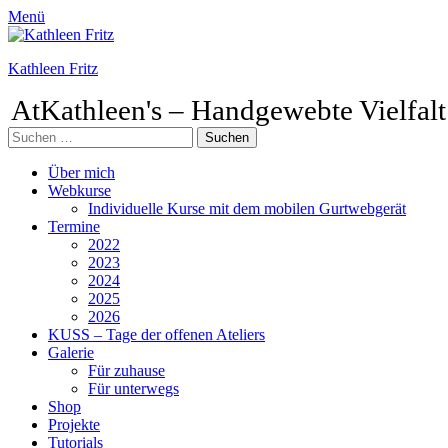
Menü
Kathleen Fritz
AtKathleen's – Handgewebte Vielfalt
Suchen
nach:
Facebook
Pinterest
Instagram
Primäres
Zum
Über mich
Inhalt
Webkurse
Menü
springen
Individuelle Kurse mit dem mobilen Gurtwebgerät
Termine
2022
2023
2024
2025
2026
KUSS – Tage der offenen Ateliers
Galerie
Für zuhause
Für unterwegs
Shop
Projekte
Tutorials