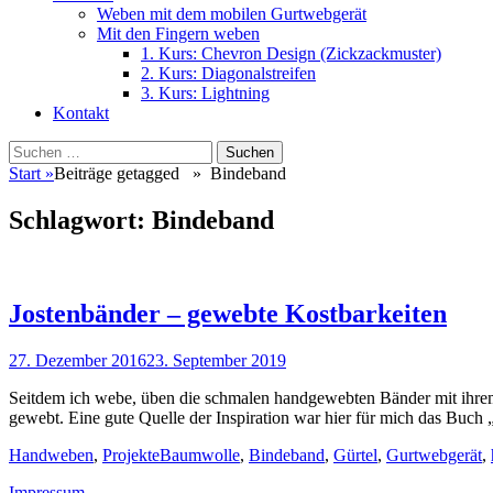
Weben mit dem mobilen Gurtwebgerät
Mit den Fingern weben
1. Kurs: Chevron Design (Zickzackmuster)
2. Kurs: Diagonalstreifen
3. Kurs: Lightning
Kontakt
Suchen
Suchen
nach:
Start
»
Beiträge getagged »
Bindeband
Schlagwort:
Bindeband
Jostenbänder – gewebte Kostbarkeiten
Veröffentlicht
27. Dezember 2016
23. September 2019
am
Seitdem ich webe, üben die schmalen handgewebten Bänder mit ihrem 
gewebt. Eine gute Quelle der Inspiration war hier für mich das Buch
Kategorien
Schlagworte
Handweben
,
Projekte
Baumwolle
,
Bindeband
,
Gürtel
,
Gurtwebgerät
,
Impressum